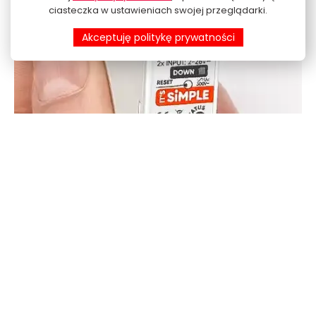
ciasteczka w ustawieniach swojej przeglądarki.
Akceptuję politykę prywatności
Na szynę DIN
Moduły nippy™ DIN, o najwyższej w swojej
klasie gęstości wyprowadzeń,